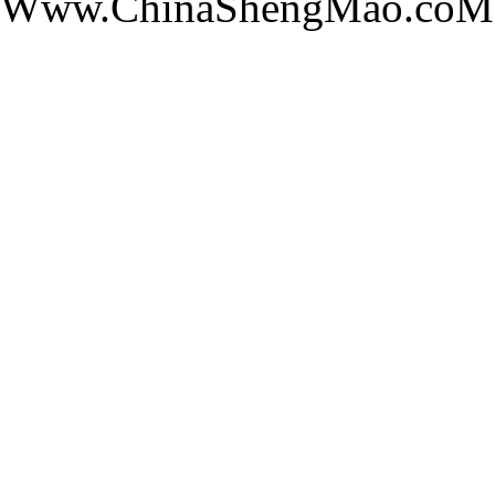
Www.ChinaShengMao.c